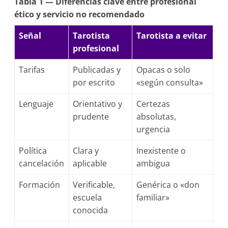
Tabla 1 — Diferencias clave entre profesional
ético y servicio no recomendado
Señal
Tarotista
Tarotista a evitar
profesional
Tarifas
Publicadas y
Opacas o solo
por escrito
«según consulta»
Lenguaje
Orientativo y
Certezas
prudente
absolutas,
urgencia
Política
Clara y
Inexistente o
cancelación
aplicable
ambigua
Formación
Verificable,
Genérica o «don
escuela
familiar»
conocida