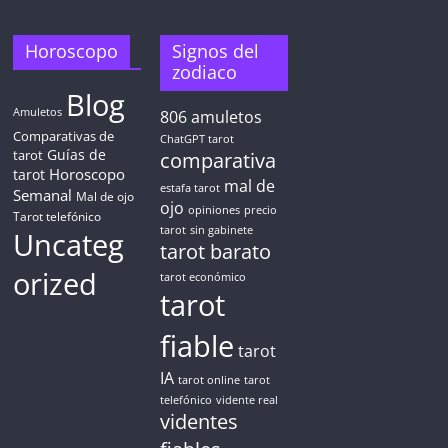
Horoscopo
Signos del
zodiaco
Blog
Amuletos
806
amuletos
Comparativas de
ChatGPT tarot
Guías de
tarot
comparativa
Horoscopo
tarot
mal de
estafa tarot
Semanal
Mal de ojo
ojo
opiniones
precio
Tarot telefónico
tarot
sin gabinete
Uncateg
tarot barato
orized
tarot económico
tarot
fiable
tarot
IA
tarot online
tarot
telefónico
vidente real
videntes