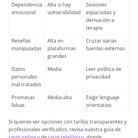
Dependencia
Alta si hay
Sesiones
emocional
vulnerabilidad
espaciadas y
derivación a
terapia
Reseñas
Alta en
Cruzar varias
manipuladas
plataformas
fuentes externas
grandes
Datos
Media
Leer política de
personales
privacidad
mal tratados
Promesas
Media-alta
Exigir lenguaje
falsas
orientativo
Si quieres ver opciones con tarifas transparentes y
profesionales verificados, revisa nuestra guía de
tarot online
y de
tarot telefónico
, donde