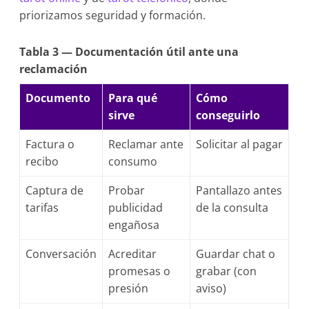
priorizamos seguridad y formación.
Tabla 3 — Documentación útil ante una
reclamación
Documento
Para qué
Cómo
sirve
conseguirlo
Factura o
Reclamar ante
Solicitar al pagar
recibo
consumo
Captura de
Probar
Pantallazo antes
tarifas
publicidad
de la consulta
engañosa
Conversación
Acreditar
Guardar chat o
promesas o
grabar (con
presión
aviso)