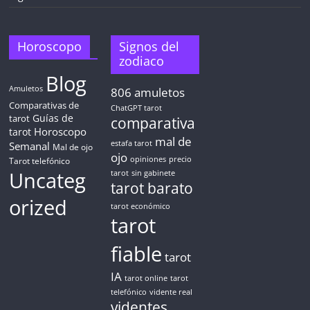
Horoscopo
Signos del
zodiaco
Blog
Amuletos
806
amuletos
Comparativas de
ChatGPT tarot
Guías de
tarot
comparativa
Horoscopo
tarot
mal de
Semanal
estafa tarot
Mal de ojo
ojo
opiniones
precio
Tarot telefónico
Uncateg
tarot
sin gabinete
tarot barato
orized
tarot económico
tarot
fiable
tarot
IA
tarot online
tarot
telefónico
vidente real
videntes