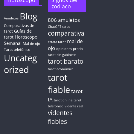
Horoscopo
Signos del
zodiaco
Blog
Amuletos
806
amuletos
Comparativas de
ChatGPT tarot
Guías de
tarot
comparativa
Horoscopo
tarot
mal de
Semanal
estafa tarot
Mal de ojo
ojo
opiniones
precio
Tarot telefónico
Uncateg
tarot
sin gabinete
tarot barato
orized
tarot económico
tarot
fiable
tarot
IA
tarot online
tarot
telefónico
vidente real
videntes
fiables