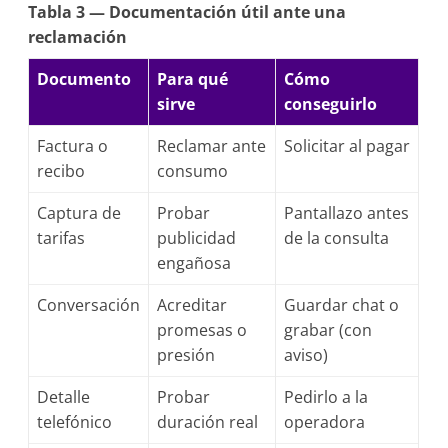
Tabla 3 — Documentación útil ante una
reclamación
Documento
Para qué
Cómo
sirve
conseguirlo
Factura o
Reclamar ante
Solicitar al pagar
recibo
consumo
Captura de
Probar
Pantallazo antes
tarifas
publicidad
de la consulta
engañosa
Conversación
Acreditar
Guardar chat o
promesas o
grabar (con
presión
aviso)
Detalle
Probar
Pedirlo a la
telefónico
duración real
operadora