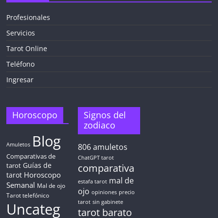
Profesionales
Servicios
Tarot Online
Teléfono
Ingresar
Horoscopo
Signos del
zodiaco
Blog
Amuletos
806
amuletos
Comparativas de
ChatGPT tarot
Guías de
tarot
comparativa
Horoscopo
tarot
mal de
estafa tarot
Semanal
Mal de ojo
ojo
opiniones
precio
Tarot telefónico
tarot
sin gabinete
Uncateg
tarot barato