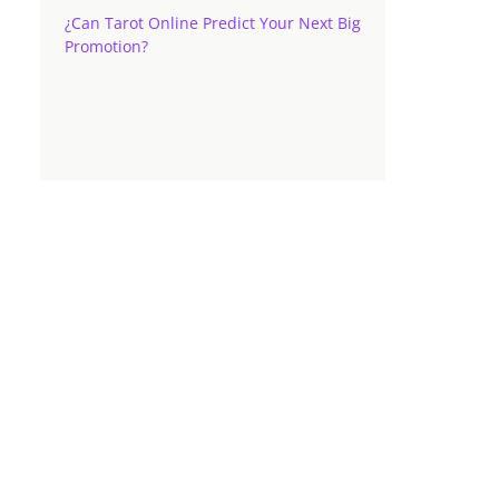
¿Can Tarot Online Predict Your Next Big
Promotion?