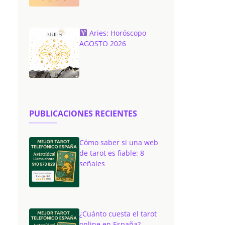
Aries: Horóscopo
AGOSTO 2026
PUBLICACIONES RECIENTES
Cómo saber si una web
de tarot es fiable: 8
señales
¿Cuánto cuesta el tarot
online en España?