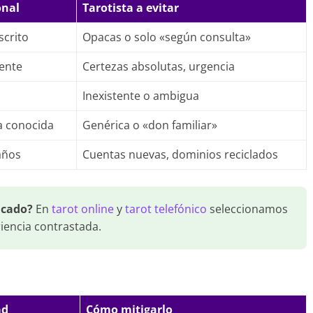
onal
Tarotista a evitar
scrito
Opacas o solo «según consulta»
dente
Certezas absolutas, urgencia
Inexistente o ambigua
la conocida
Genérica o «don familiar»
años
Cuentas nuevas, dominios reciclados
icado?
En
tarot online
y
tarot telefónico
seleccionamos
riencia contrastada.
ad
Cómo mitigarlo