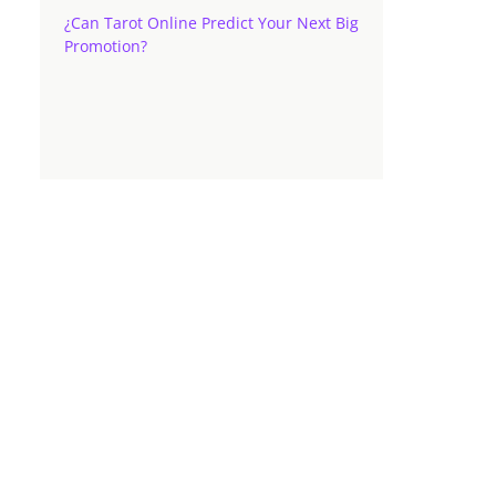
¿Can Tarot Online Predict Your Next Big
Promotion?