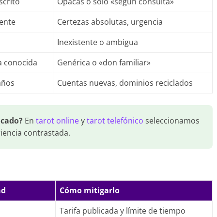
scrito
Opacas o solo «según consulta»
dente
Certezas absolutas, urgencia
Inexistente o ambigua
la conocida
Genérica o «don familiar»
años
Cuentas nuevas, dominios reciclados
icado?
En
tarot online
y
tarot telefónico
seleccionamos
riencia contrastada.
ad
Cómo mitigarlo
Tarifa publicada y límite de tiempo