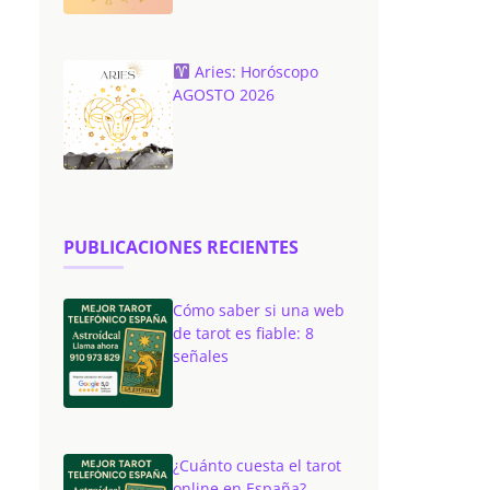
Aries: Horóscopo
AGOSTO 2026
PUBLICACIONES RECIENTES
Cómo saber si una web
de tarot es fiable: 8
señales
¿Cuánto cuesta el tarot
online en España?