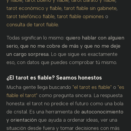
y fiable
,
tarot bueno y fiable
,
tarot barato y fiable
,
tarot económico y fiable
,
tarot fiable sin gabinete
,
tarot telefónico fiable
,
tarot fiable opiniones
o
consulta de tarot fiable
.
Todas significan lo mismo:
quiero hablar con alguien
serio, que no me cobre de más y que no me deje
un cargo sorpresa.
Lo que sigue es exactamente
eso, con datos que puedes comprobar tú mismo.
¿El tarot es fiable? Seamos honestos
Mucha gente llega buscando
"el tarot es fiable"
o
"es
fiable el tarot"
como pregunta sincera. La respuesta
honesta: el tarot no predice el futuro como una bola
de cristal. Es una herramienta de
autoconocimiento
y orientación
que ayuda a ordenar ideas, ver una
situación desde fuera y tomar decisiones con más