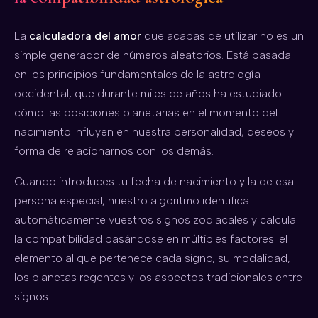
0%
0%
La
calculadora del amor
que acabas de utilizar no es un
simple generador de números aleatorios. Está basada
PASIÓN
COMUNICACIÓN
en los principios fundamentales de la astrología
occidental, que durante miles de años ha estudiado
0%
0%
cómo las posiciones planetarias en el momento del
nacimiento influyen en nuestra personalidad, deseos y
CONFIANZA
FUTURO
forma de relacionarnos con los demás.
Cuando introduces tu fecha de nacimiento y la de esa
persona especial, nuestro algoritmo identifica
🎁
automáticamente vuestros signos zodiacales y calcula
la compatibilidad basándose en múltiples factores: el
elemento al que pertenece cada signo, su modalidad,
GRATIS
los planetas regentes y los aspectos tradicionales entre
signos.