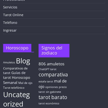
Servicios
Tarot Online
Teléfono
Ingresar
Horoscopo
Signos del
zodiaco
Blog
Amuletos
806
amuletos
Comparativas de
ChatGPT tarot
Guías de
tarot
comparativa
Horoscopo
tarot
mal de
Semanal
estafa tarot
Mal de ojo
ojo
opiniones
precio
Tarot telefónico
Uncateg
tarot
sin gabinete
tarot barato
orized
tarot económico