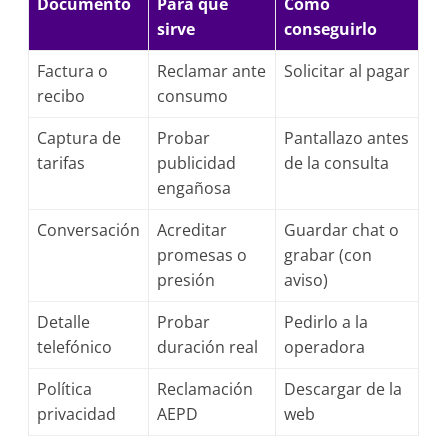
Documento
Para qué
Cómo
sirve
conseguirlo
Factura o
Reclamar ante
Solicitar al pagar
recibo
consumo
Captura de
Probar
Pantallazo antes
tarifas
publicidad
de la consulta
engañosa
Conversación
Acreditar
Guardar chat o
promesas o
grabar (con
presión
aviso)
Detalle
Probar
Pedirlo a la
telefónico
duración real
operadora
Política
Reclamación
Descargar de la
privacidad
AEPD
web