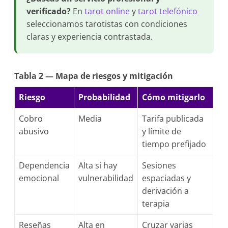
verificado?
En
tarot online
y
tarot telefónico
seleccionamos tarotistas con condiciones
claras y experiencia contrastada.
Tabla 2 — Mapa de riesgos y mitigación
Riesgo
Probabilidad
Cómo mitigarlo
Cobro
Media
Tarifa publicada
abusivo
y límite de
tiempo prefijado
Dependencia
Alta si hay
Sesiones
emocional
vulnerabilidad
espaciadas y
derivación a
terapia
Reseñas
Alta en
Cruzar varias