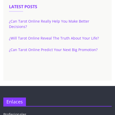
LATEST POSTS
¿Can Tarot Online Really Help You Make Better
Decisions?
¿Will Tarot Online Reveal The Truth About Your Life?
¿Can Tarot Online Predict Your Next Big Promotion?
Enlaces
Profesionales