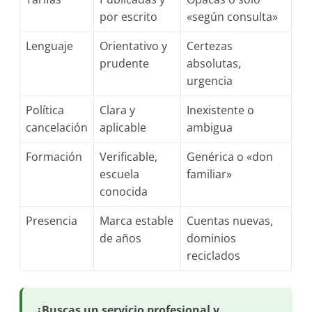
por escrito
«según consulta»
Lenguaje
Orientativo y
Certezas
prudente
absolutas,
urgencia
Política
Clara y
Inexistente o
cancelación
aplicable
ambigua
Formación
Verificable,
Genérica o «don
escuela
familiar»
conocida
Presencia
Marca estable
Cuentas nuevas,
de años
dominios
reciclados
¿Buscas un servicio profesional y