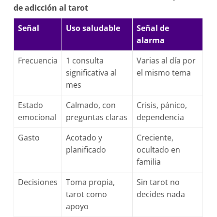
de adicción al tarot
Señal
Uso saludable
Señal de
alarma
Frecuencia
1 consulta
Varias al día por
significativa al
el mismo tema
mes
Estado
Calmado, con
Crisis, pánico,
emocional
preguntas claras
dependencia
Gasto
Acotado y
Creciente,
planificado
ocultado en
familia
Decisiones
Toma propia,
Sin tarot no
tarot como
decides nada
apoyo