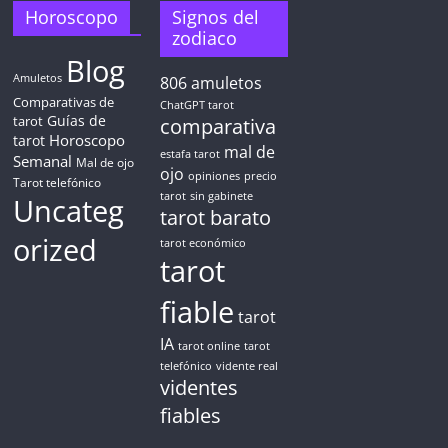
Horoscopo
Signos del
zodiaco
Blog
Amuletos
806
amuletos
Comparativas de
ChatGPT tarot
Guías de
tarot
comparativa
Horoscopo
tarot
mal de
estafa tarot
Semanal
Mal de ojo
ojo
opiniones
precio
Tarot telefónico
tarot
sin gabinete
Uncateg
tarot barato
orized
tarot económico
tarot
fiable
tarot
IA
tarot online
tarot
telefónico
vidente real
videntes
fiables