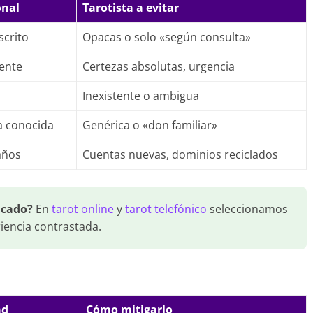
onal
Tarotista a evitar
scrito
Opacas o solo «según consulta»
dente
Certezas absolutas, urgencia
Inexistente o ambigua
la conocida
Genérica o «don familiar»
años
Cuentas nuevas, dominios reciclados
icado?
En
tarot online
y
tarot telefónico
seleccionamos
riencia contrastada.
ad
Cómo mitigarlo