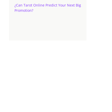
¿Can Tarot Online Predict Your Next Big
Promotion?