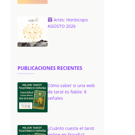
Aries: Horóscopo
AGOSTO 2026
PUBLICACIONES RECIENTES
Cómo saber si una web
de tarot es fiable: 8
señales
¿Cuánto cuesta el tarot
online en España?