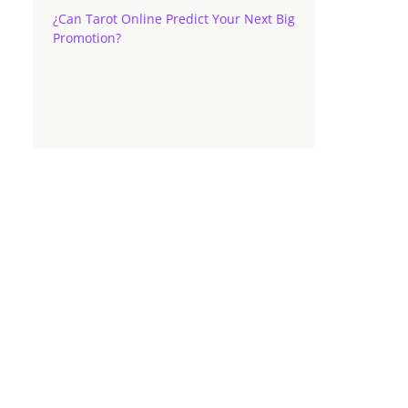
¿Can Tarot Online Predict Your Next Big
Promotion?