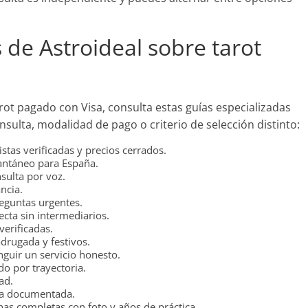
 de Astroideal sobre tarot
rot pagado con Visa, consulta estas guías especializadas
sulta, modalidad de pago o criterio de selección distinto:
stas verificadas y precios cerrados.
antáneo para España.
sulta por voz.
ncia.
eguntas urgentes.
cta sin intermediarios.
verificadas.
rugada y festivos.
nguir un servicio honesto.
o por trayectoria.
ad.
ia documentada.
as completas con foto y años de práctica.