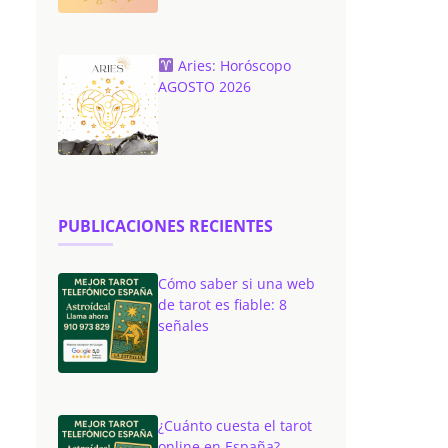
Aries: Horóscopo
AGOSTO 2026
PUBLICACIONES RECIENTES
Cómo saber si una web
de tarot es fiable: 8
señales
¿Cuánto cuesta el tarot
online en España?