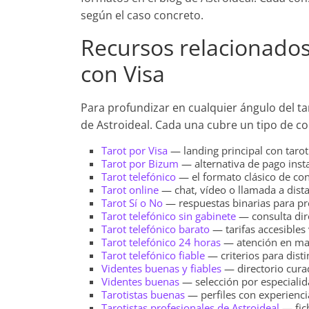
según el caso concreto.
Recursos relacionados
con Visa
Para profundizar en cualquier ángulo del ta
de Astroideal. Cada una cubre un tipo de con
Tarot por Visa
— landing principal con taroti
Tarot por Bizum
— alternativa de pago inst
Tarot telefónico
— el formato clásico de con
Tarot online
— chat, vídeo o llamada a dista
Tarot Sí o No
— respuestas binarias para pr
Tarot telefónico sin gabinete
— consulta dire
Tarot telefónico barato
— tarifas accesibles 
Tarot telefónico 24 horas
— atención en mad
Tarot telefónico fiable
— criterios para disti
Videntes buenas y fiables
— directorio curad
Videntes buenas
— selección por especialid
Tarotistas buenas
— perfiles con experienc
Tarotistas profesionales de Astroideal
— fich