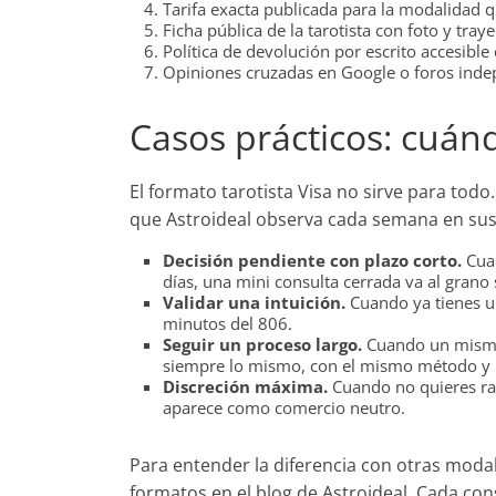
Tarifa exacta publicada para la modalidad q
Ficha pública de la tarotista con foto y traye
Política de devolución por escrito accesible 
Opiniones cruzadas en Google o foros inde
Casos prácticos: cuánd
El formato tarotista Visa no sirve para tod
que Astroideal observa cada semana en sus 
Decisión pendiente con plazo corto.
Cuan
días, una mini consulta cerrada va al grano
Validar una intuición.
Cuando ya tienes un
minutos del 806.
Seguir un proceso largo.
Cuando un mismo 
siempre lo mismo, con el mismo método y l
Discreción máxima.
Cuando no quieres ras
aparece como comercio neutro.
Para entender la diferencia con otras moda
formatos en el blog de Astroideal. Cada co