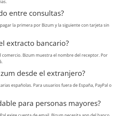
ias.
o entre consultas?
pagar la primera por Bizum y la siguiente con tarjeta sin
el extracto bancario?
l comercio. Bizum muestra el nombre del receptor. Por
á.
izum desde el extranjero?
arias españolas. Para usuarios fuera de España, PayPal o
dable para personas mayores?
ayPal exige cuenta de email. Bizum necesita app del banco