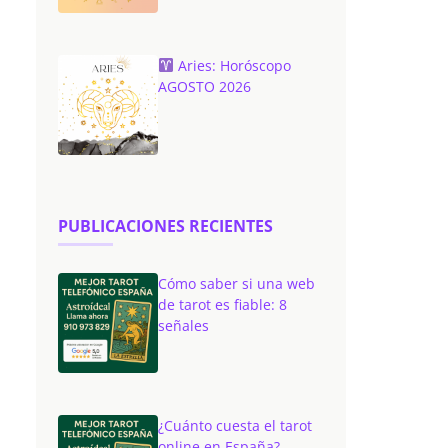
Aries: Horóscopo
AGOSTO 2026
PUBLICACIONES RECIENTES
Cómo saber si una web
de tarot es fiable: 8
señales
¿Cuánto cuesta el tarot
online en España?