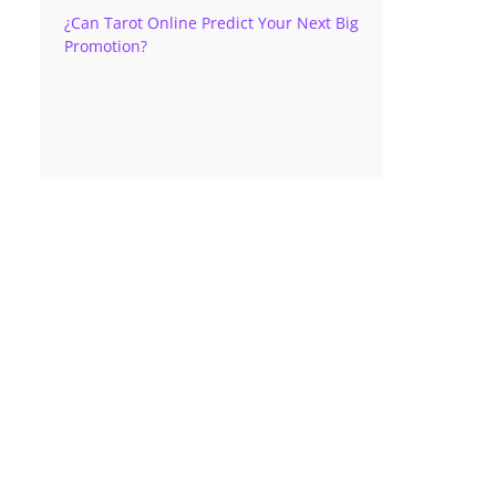
¿Can Tarot Online Predict Your Next Big
Promotion?