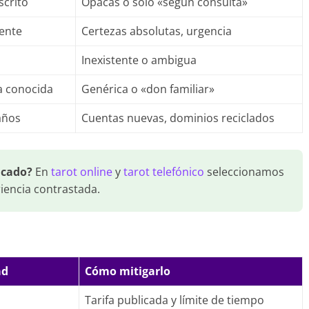
scrito
Opacas o solo «según consulta»
dente
Certezas absolutas, urgencia
Inexistente o ambigua
la conocida
Genérica o «don familiar»
años
Cuentas nuevas, dominios reciclados
icado?
En
tarot online
y
tarot telefónico
seleccionamos
riencia contrastada.
ad
Cómo mitigarlo
Tarifa publicada y límite de tiempo