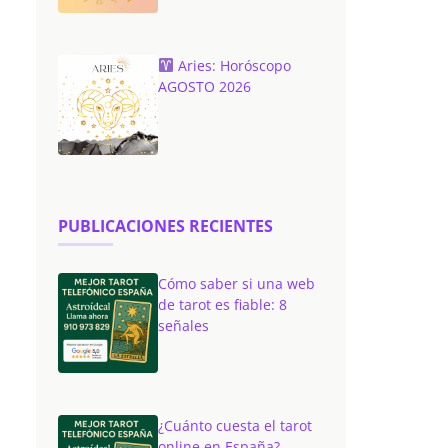
Aries: Horóscopo
AGOSTO 2026
PUBLICACIONES RECIENTES
Cómo saber si una web
de tarot es fiable: 8
señales
¿Cuánto cuesta el tarot
online en España?