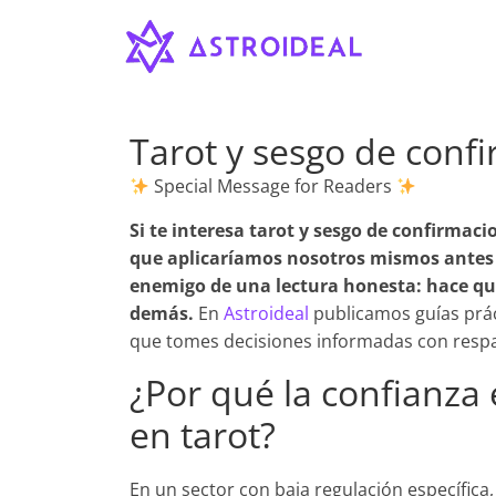
Astroideal
Saltar
al
contenido
Blog
Tarot y sesgo de conf
Special Message for Readers
Si te interesa
tarot y sesgo de confirmaci
que aplicaríamos nosotros mismos antes d
enemigo de una lectura honesta: hace qu
demás.
En
Astroideal
publicamos guías prác
que tomes decisiones informadas con respa
¿Por qué la confianza
en tarot?
En un sector con baja regulación específica,