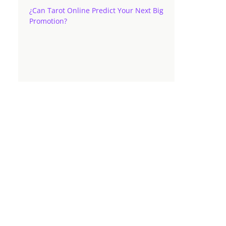
¿Can Tarot Online Predict Your Next Big
Promotion?