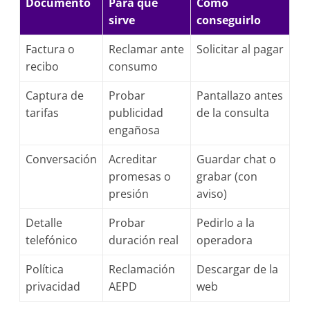
Documento
Para qué
Cómo
sirve
conseguirlo
Factura o
Reclamar ante
Solicitar al pagar
recibo
consumo
Captura de
Probar
Pantallazo antes
tarifas
publicidad
de la consulta
engañosa
Conversación
Acreditar
Guardar chat o
promesas o
grabar (con
presión
aviso)
Detalle
Probar
Pedirlo a la
telefónico
duración real
operadora
Política
Reclamación
Descargar de la
privacidad
AEPD
web