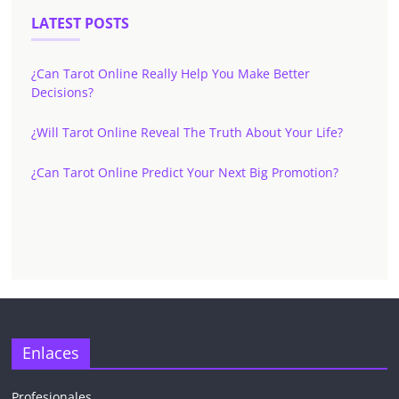
LATEST POSTS
¿Can Tarot Online Really Help You Make Better
Decisions?
¿Will Tarot Online Reveal The Truth About Your Life?
¿Can Tarot Online Predict Your Next Big Promotion?
Enlaces
Profesionales