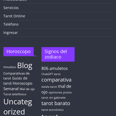
Servicios
Tarot Online
Teléfono
Ingresar
Horoscopo
Signos del
zodiaco
Blog
Amuletos
806
amuletos
Comparativas de
ChatGPT tarot
Guías de
tarot
comparativa
Horoscopo
tarot
mal de
estafa tarot
Semanal
Mal de ojo
ojo
opiniones
precio
Tarot telefónico
tarot
sin gabinete
Uncateg
tarot barato
orized
tarot económico