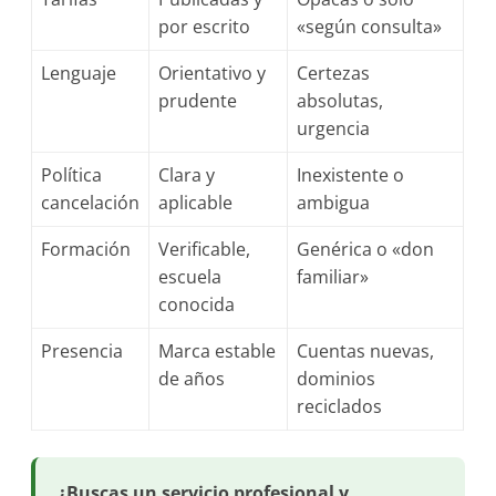
por escrito
«según consulta»
Lenguaje
Orientativo y
Certezas
prudente
absolutas,
urgencia
Política
Clara y
Inexistente o
cancelación
aplicable
ambigua
Formación
Verificable,
Genérica o «don
escuela
familiar»
conocida
Presencia
Marca estable
Cuentas nuevas,
de años
dominios
reciclados
¿Buscas un servicio profesional y