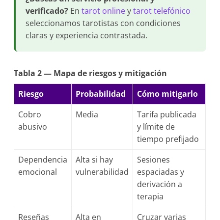
verificado?
En
tarot online
y
tarot telefónico
seleccionamos tarotistas con condiciones
claras y experiencia contrastada.
Tabla 2 — Mapa de riesgos y mitigación
Riesgo
Probabilidad
Cómo mitigarlo
Cobro
Media
Tarifa publicada
abusivo
y límite de
tiempo prefijado
Dependencia
Alta si hay
Sesiones
emocional
vulnerabilidad
espaciadas y
derivación a
terapia
Reseñas
Alta en
Cruzar varias