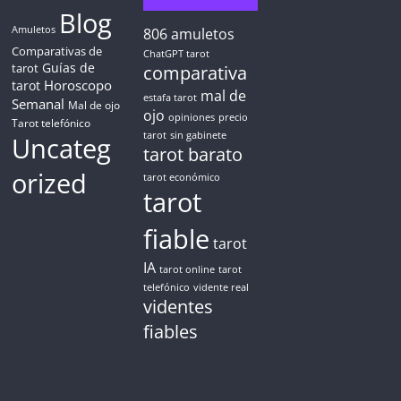
Blog
Amuletos
806
amuletos
Comparativas de
ChatGPT tarot
Guías de
tarot
comparativa
Horoscopo
tarot
mal de
estafa tarot
Semanal
Mal de ojo
ojo
opiniones
precio
Tarot telefónico
tarot
sin gabinete
Uncateg
tarot barato
orized
tarot económico
tarot
fiable
tarot
IA
tarot online
tarot
telefónico
vidente real
videntes
fiables