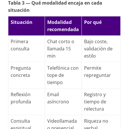
Tabla 3 — Qué modalidad encaja en cada
situación
Situación
Modalidad
Por qué
recomendada
Primera
Chat corto o
Bajo coste,
consulta
llamada 15
validación de
min
estilo
Pregunta
Telefónica con
Permite
concreta
tope de
repreguntar
tiempo
Reflexión
Email
Registro y
profunda
asíncrono
tiempo de
relectura
Consulta
Videollamada
Riqueza no
espiritual
o presencial
verbal