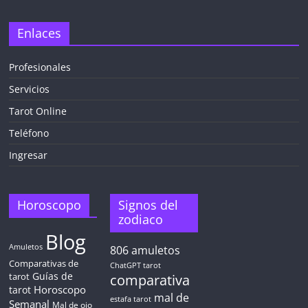
Enlaces
Profesionales
Servicios
Tarot Online
Teléfono
Ingresar
Horoscopo
Signos del
zodiaco
Blog
Amuletos
806
amuletos
Comparativas de
ChatGPT tarot
Guías de
tarot
comparativa
Horoscopo
tarot
mal de
estafa tarot
Semanal
Mal de ojo