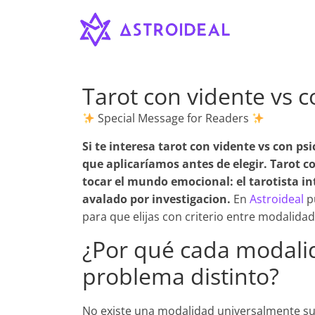
Astroideal
Saltar
al
contenido
Blog
Tarot con vidente vs c
Special Message for Readers
Si te interesa
tarot con vidente vs con ps
que aplicaríamos antes de elegir. Tarot c
tocar el mundo emocional: el tarotista in
avalado por investigacion.
En
Astroideal
pu
para que elijas con criterio entre modalidad
¿Por qué cada modalid
problema distinto?
No existe una modalidad universalmente supe