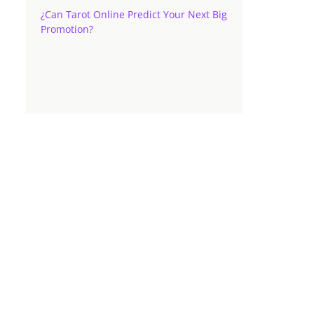
¿Can Tarot Online Predict Your Next Big
Promotion?