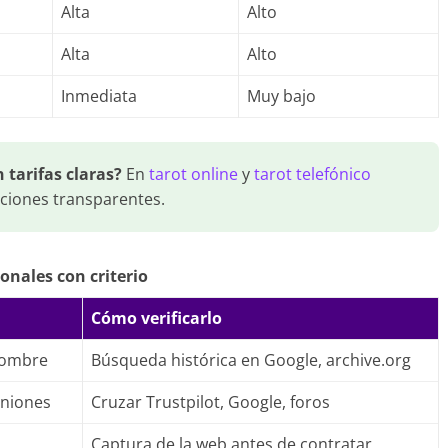
Alta
Alto
Alta
Alto
Inmediata
Muy bajo
 tarifas claras?
En
tarot online
y
tarot telefónico
iciones transparentes.
onales con criterio
Cómo verificarlo
nombre
Búsqueda histórica en Google, archive.org
iniones
Cruzar Trustpilot, Google, foros
Captura de la web antes de contratar