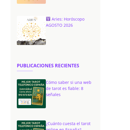
Aries: Horóscopo
AGOSTO 2026
PUBLICACIONES RECIENTES
Cómo saber si una web
de tarot es fiable: 8
señales
¿Cuánto cuesta el tarot
online en España?