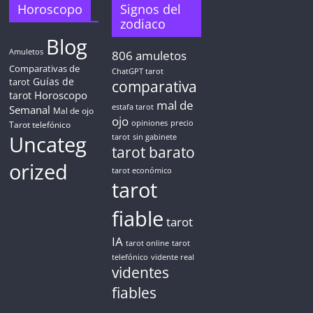
Horoscopo
Signos del
zodiaco
Blog
Amuletos
806
amuletos
Comparativas de
ChatGPT tarot
Guías de
tarot
comparativa
Horoscopo
tarot
mal de
Semanal
estafa tarot
Mal de ojo
ojo
opiniones
precio
Tarot telefónico
Uncateg
tarot
sin gabinete
tarot barato
orized
tarot económico
tarot
fiable
tarot
IA
tarot online
tarot
telefónico
vidente real
videntes
fiables