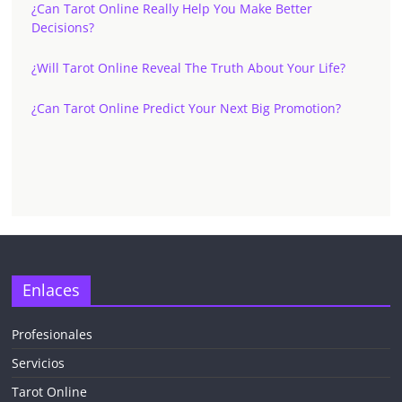
¿Can Tarot Online Really Help You Make Better
Decisions?
¿Will Tarot Online Reveal The Truth About Your Life?
¿Can Tarot Online Predict Your Next Big Promotion?
✕
Enlaces
Profesionales
Servicios
¡CHATEA
GRATIS
Tarot Online