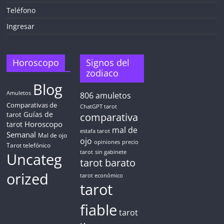
AHORA MISMO!
Teléfono
Ingresar
5 MINUTOS
Obtén
TAROT GRATIS
Horoscopo
Signos del
zodiaco
Blog
CONSIGUE TUS 5 MINUTOS
Amuletos
806
amuletos
Comparativas de
ChatGPT tarot
Guías de
✓ Sin cargos automáticos. El chat se detiene al finalizar el
tarot
comparativa
crédito
Horoscopo
tarot
mal de
estafa tarot
Semanal
Mal de ojo
ojo
opiniones
precio
Tarot telefónico
tarot
sin gabinete
Uncateg
tarot barato
orized
tarot económico
tarot
fiable
tarot