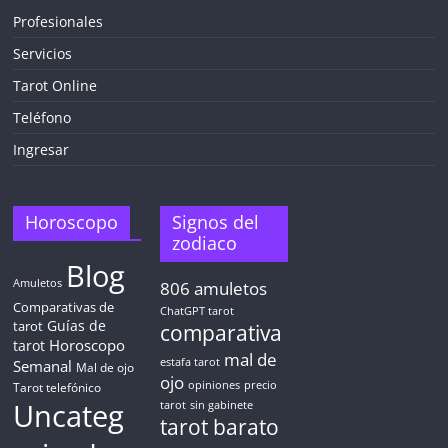
Profesionales
Servicios
¡CHATEA
GRATIS
Tarot Online
AHORA MISMO!
Teléfono
Ingresar
5 MINUTOS
Obtén
TAROT GRATIS
Horoscopo
Signos del
zodiaco
Blog
CONSIGUE TUS 5 MINUTOS
Amuletos
806
amuletos
Comparativas de
ChatGPT tarot
Guías de
✓ Sin cargos automáticos. El chat se detiene al finalizar el
tarot
comparativa
crédito
Horoscopo
tarot
mal de
Semanal
estafa tarot
Mal de ojo
ojo
opiniones
precio
Tarot telefónico
Uncateg
tarot
sin gabinete
tarot barato