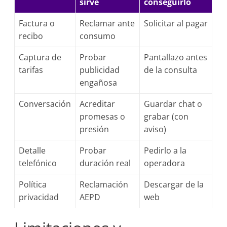
sirve
conseguirlo
Factura o
Reclamar ante
Solicitar al pagar
recibo
consumo
Captura de
Probar
Pantallazo antes
tarifas
publicidad
de la consulta
engañosa
Conversación
Acreditar
Guardar chat o
promesas o
grabar (con
presión
aviso)
Detalle
Probar
Pedirlo a la
telefónico
duración real
operadora
Política
Reclamación
Descargar de la
privacidad
AEPD
web