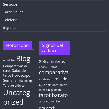
Servicios
Tarot Online
Teléfono
Ingresar
Horoscopo
Signos del
zodiaco
Blog
Amuletos
806
amuletos
Comparativas de
ChatGPT tarot
Guías de
tarot
comparativa
Horoscopo
tarot
mal de
Semanal
estafa tarot
Mal de ojo
ojo
opiniones
precio
Tarot telefónico
Uncateg
tarot
sin gabinete
tarot barato
orized
tarot económico
tarot