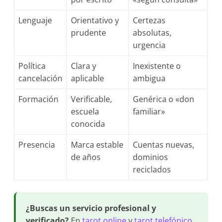
Lenguaje
Orientativo y
Certezas
prudente
absolutas,
urgencia
Política
Clara y
Inexistente o
cancelación
aplicable
ambigua
Formación
Verificable,
Genérica o «don
escuela
familiar»
conocida
Presencia
Marca estable
Cuentas nuevas,
de años
dominios
reciclados
¿Buscas un servicio profesional y
verificado?
En
tarot online
y
tarot telefónico