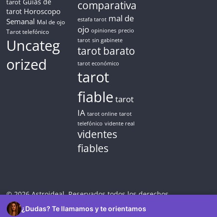
Guías de
tarot
comparativa
Horoscopo
tarot
mal de
Semanal
estafa tarot
Mal de ojo
ojo
opiniones
precio
Tarot telefónico
Uncateg
tarot
sin gabinete
tarot barato
orized
tarot económico
tarot
fiable
tarot
IA
tarot online
tarot
telefónico
vidente real
videntes
fiables
© 2026 Astroideal. Reservados todos los derechos.
¿Dudas? Te llamamos y te orientamos