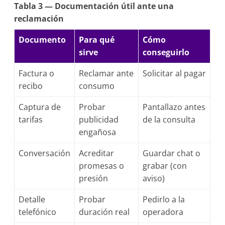
Tabla 3 — Documentación útil ante una
reclamación
Documento
Para qué
Cómo
sirve
conseguirlo
Factura o
Reclamar ante
Solicitar al pagar
recibo
consumo
Captura de
Probar
Pantallazo antes
tarifas
publicidad
de la consulta
engañosa
Conversación
Acreditar
Guardar chat o
promesas o
grabar (con
presión
aviso)
Detalle
Probar
Pedirlo a la
telefónico
duración real
operadora