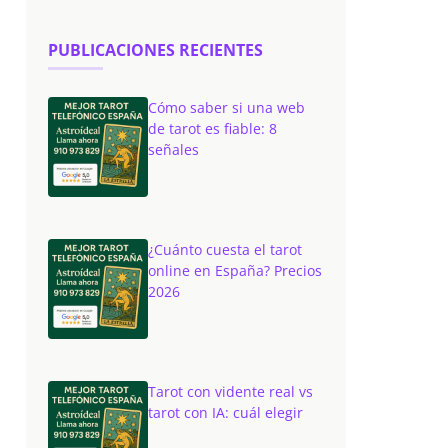
PUBLICACIONES RECIENTES
Cómo saber si una web
de tarot es fiable: 8
señales
¿Cuánto cuesta el tarot
online en España? Precios
2026
Tarot con vidente real vs
tarot con IA: cuál elegir