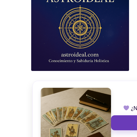
TAROT GRATI
CONSIGUE TUS 5 MINUTO
✓ Sin cargos automáticos. El chat se detiene al finaliz
¿N