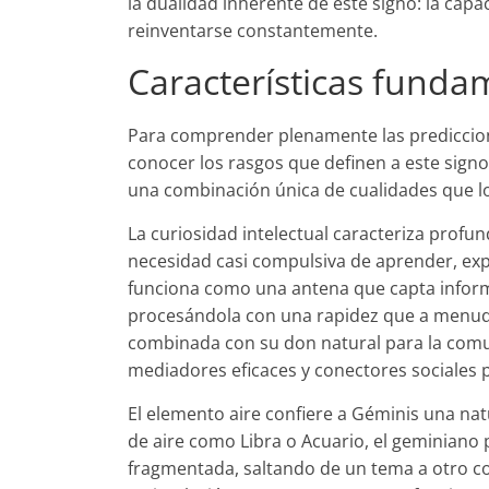
la dualidad inherente de este signo: la cap
reinventarse constantemente.
Características funda
Para comprender plenamente las prediccio
conocer los rasgos que definen a este signo
una combinación única de cualidades que los
La curiosidad intelectual caracteriza prof
necesidad casi compulsiva de aprender, ex
funciona como una antena que capta inform
procesándola con una rapidez que a menudo
combinada con su don natural para la comun
mediadores eficaces y conectores sociales p
El elemento aire confiere a Géminis una natu
de aire como Libra o Acuario, el geminiano
fragmentada, saltando de un tema a otro con