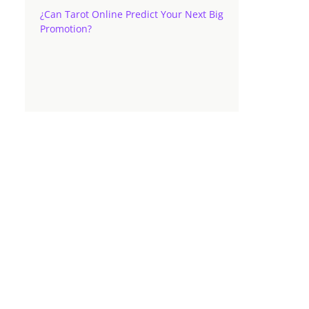
¿Can Tarot Online Predict Your Next Big
Promotion?