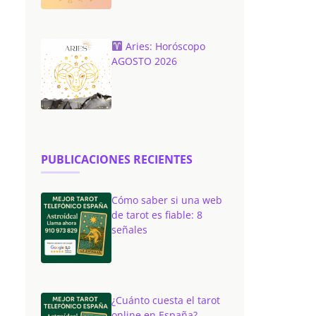
Aries: Horóscopo
AGOSTO 2026
PUBLICACIONES RECIENTES
Cómo saber si una web
de tarot es fiable: 8
señales
¿Cuánto cuesta el tarot
online en España?