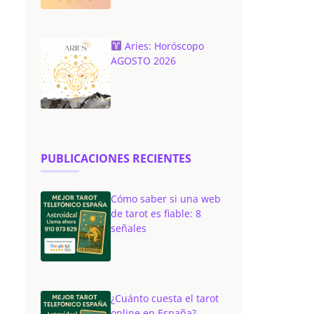
Aries: Horóscopo
AGOSTO 2026
PUBLICACIONES RECIENTES
Cómo saber si una web
de tarot es fiable: 8
señales
¿Cuánto cuesta el tarot
online en España?