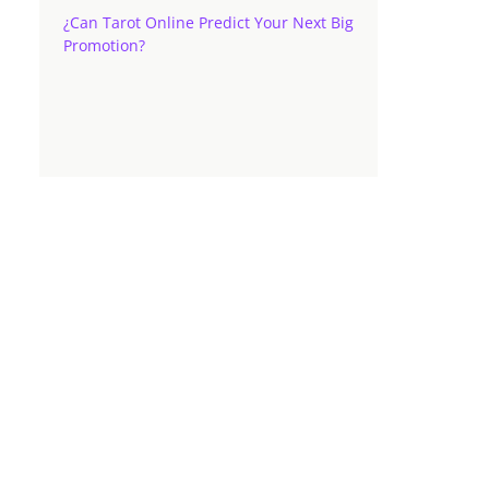
¿Can Tarot Online Predict Your Next Big
Promotion?