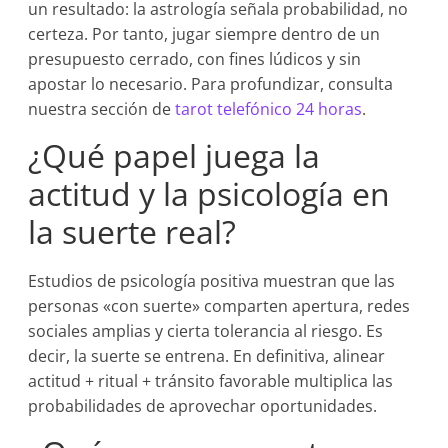
un resultado: la astrología señala probabilidad, no
certeza. Por tanto, jugar siempre dentro de un
presupuesto cerrado, con fines lúdicos y sin
apostar lo necesario. Para profundizar, consulta
nuestra sección de
tarot telefónico 24 horas
.
¿Qué papel juega la
actitud y la psicología en
la suerte real?
Estudios de psicología positiva muestran que las
personas «con suerte» comparten apertura, redes
sociales amplias y cierta tolerancia al riesgo. Es
decir, la suerte se entrena. En definitiva, alinear
actitud + ritual + tránsito favorable multiplica las
probabilidades de aprovechar oportunidades.