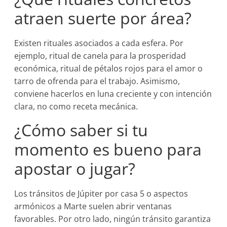
atraen suerte por área?
Existen rituales asociados a cada esfera. Por
ejemplo, ritual de canela para la prosperidad
económica, ritual de pétalos rojos para el amor o
tarro de ofrenda para el trabajo. Asimismo,
conviene hacerlos en luna creciente y con intención
clara, no como receta mecánica.
¿Cómo saber si tu
momento es bueno para
apostar o jugar?
Los tránsitos de Júpiter por casa 5 o aspectos
armónicos a Marte suelen abrir ventanas
favorables. Por otro lado, ningún tránsito garantiza