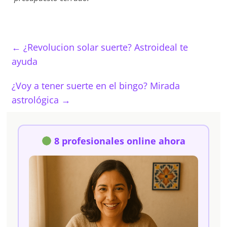
←
¿Revolucion solar suerte? Astroideal te
ayuda
¿Voy a tener suerte en el bingo? Mirada
astrológica
→
8 profesionales online ahora