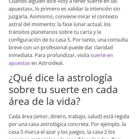
Cuando alguien dice «voy a tener suerte en las
apuestas», lo primero es validar la intención sin
juzgarla. Asimismo, conviene mirar el contexto
astral del momento: la fase lunar actual, los
tránsitos planetarios sobre tu carta y la
configuración de tu casa 5. Por tanto, una consulta
breve con un profesional puede dar claridad
inmediata. Para profundizar, visita
suerte en
apuestas
en Astroideal.
¿Qué dice la astrología
sobre tu suerte en cada
área de la vida?
Cada área (amor, dinero, trabajo, salud) está regida
por una casa astrológica concreta. Por ejemplo, la
casa 5 marca el azar y los juegos, la casa 2 los