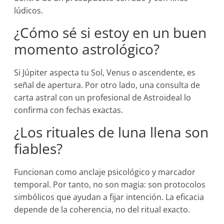
lúdicos.
¿Cómo sé si estoy en un buen
momento astrológico?
Si Júpiter aspecta tu Sol, Venus o ascendente, es
señal de apertura. Por otro lado, una consulta de
carta astral con un profesional de Astroideal lo
confirma con fechas exactas.
¿Los rituales de luna llena son
fiables?
Funcionan como anclaje psicológico y marcador
temporal. Por tanto, no son magia: son protocolos
simbólicos que ayudan a fijar intención. La eficacia
depende de la coherencia, no del ritual exacto.