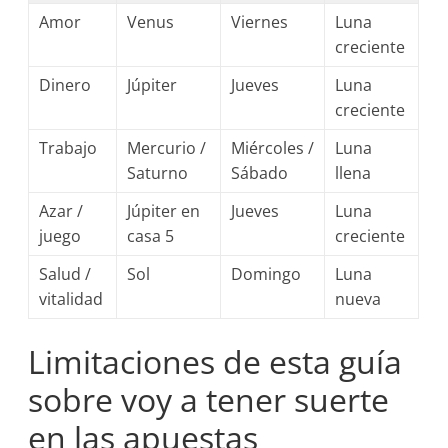
Amor
Venus
Viernes
Luna
creciente
Dinero
Júpiter
Jueves
Luna
creciente
Trabajo
Mercurio /
Miércoles /
Luna
Saturno
Sábado
llena
Azar /
Júpiter en
Jueves
Luna
juego
casa 5
creciente
Salud /
Sol
Domingo
Luna
vitalidad
nueva
Limitaciones de esta guía
sobre voy a tener suerte
en las apuestas