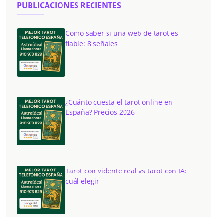
PUBLICACIONES RECIENTES
Cómo saber si una web de tarot es
fiable: 8 señales
¿Cuánto cuesta el tarot online en
España? Precios 2026
Tarot con vidente real vs tarot con IA:
cuál elegir