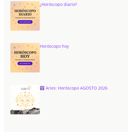
¿Horóscopo diario?
Horóscopo hoy
Aries: Horóscopo AGOSTO 2026