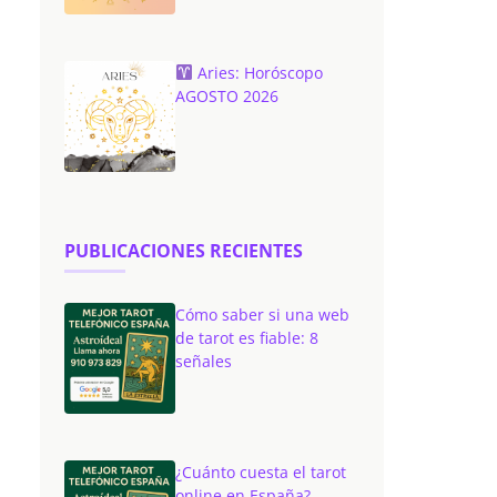
Aries: Horóscopo
AGOSTO 2026
PUBLICACIONES RECIENTES
Cómo saber si una web
de tarot es fiable: 8
señales
¿Cuánto cuesta el tarot
online en España?