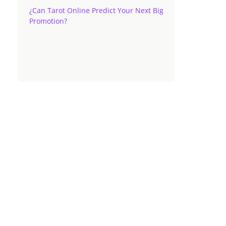
¿Can Tarot Online Predict Your Next Big
Promotion?