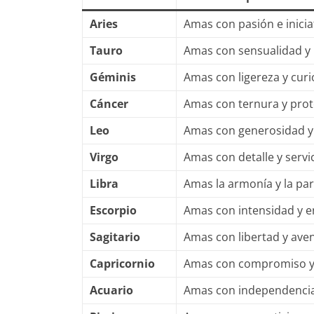
Aries
Amas con pasión e iniciat
Tauro
Amas con sensualidad y le
Géminis
Amas con ligereza y curio
Cáncer
Amas con ternura y prote
Leo
Amas con generosidad y 
Virgo
Amas con detalle y servic
Libra
Amas la armonía y la parej
Escorpio
Amas con intensidad y en
Sagitario
Amas con libertad y aven
Capricornio
Amas con compromiso y s
Acuario
Amas con independencia y