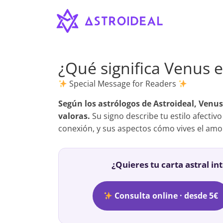
Astroideal
Saltar
al
contenido
Blog
¿Qué significa Venus e
Special Message for Readers
Según los astrólogos de Astroideal, Venus
valoras.
Su signo describe tu estilo afectivo
conexión, y sus aspectos cómo vives el amor 
¿Quieres tu carta astral in
Consulta online · desde 5€