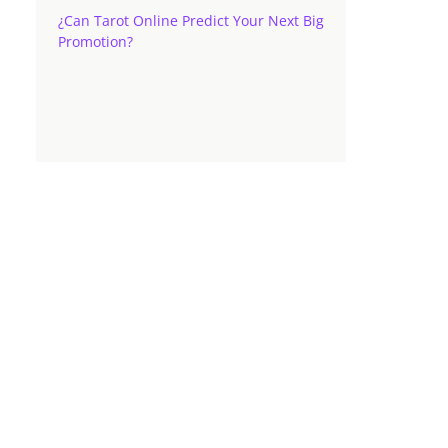
¿Can Tarot Online Predict Your Next Big
Promotion?