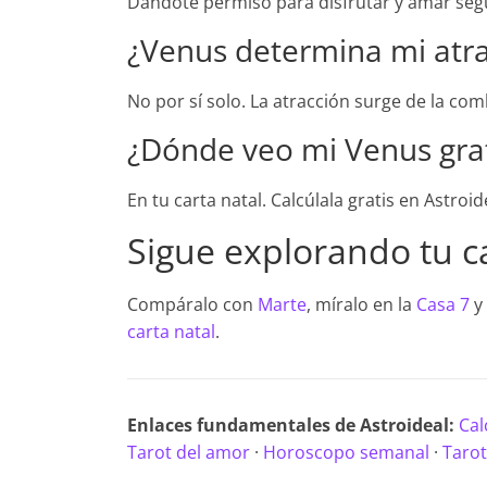
Dándote permiso para disfrutar y amar según t
¿Venus determina mi atra
No por sí solo. La atracción surge de la com
¿Dónde veo mi Venus grat
En tu carta natal. Calcúlala gratis en Astroi
Sigue explorando tu c
Compáralo con
Marte
, míralo en la
Casa 7
y 
carta natal
.
Enlaces fundamentales de Astroideal:
Cal
Tarot del amor
·
Horoscopo semanal
·
Tarot