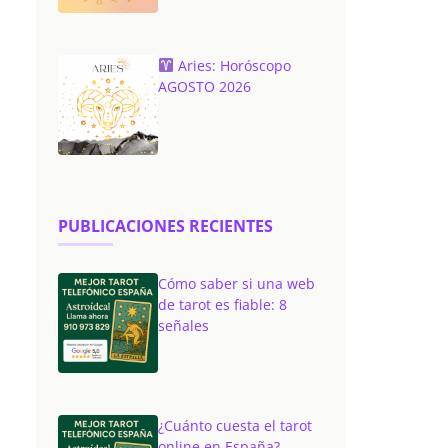
Aries: Horóscopo
AGOSTO 2026
PUBLICACIONES RECIENTES
Cómo saber si una web
de tarot es fiable: 8
señales
¿Cuánto cuesta el tarot
online en España?