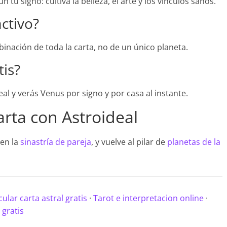
u signo: cultiva la belleza, el arte y los vínculos sanos.
ctivo?
binación de toda la carta, no de un único planeta.
is?
deal y verás Venus por signo y por casa al instante.
arta con Astroideal
en la
sinastría de pareja
, y vuelve al pilar de
planetas de la
cular carta astral gratis
·
Tarot e interpretacion online
·
 gratis