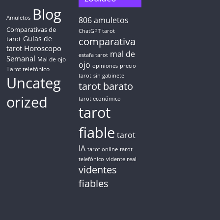
Blog
Amuletos
806
amuletos
Comparativas de
ChatGPT tarot
Guías de
tarot
comparativa
Horoscopo
tarot
mal de
estafa tarot
Semanal
Mal de ojo
ojo
opiniones
precio
Tarot telefónico
tarot
sin gabinete
Uncateg
tarot barato
orized
tarot económico
tarot
fiable
tarot
IA
tarot online
tarot
telefónico
vidente real
videntes
fiables