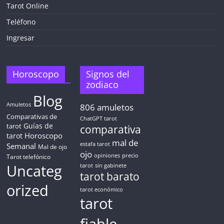
Tarot Online
Teléfono
Ingresar
Horoscopo
Signos del
zodiaco
Blog
Amuletos
806
amuletos
Comparativas de
ChatGPT tarot
Guías de
tarot
comparativa
Horoscopo
tarot
mal de
Semanal
estafa tarot
Mal de ojo
ojo
opiniones
precio
Tarot telefónico
Uncateg
tarot
sin gabinete
tarot barato
orized
tarot económico
tarot