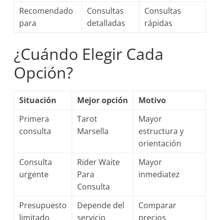
Recomendado
Consultas
Consultas
para
detalladas
rápidas
¿Cuándo Elegir Cada
Opción?
Situación
Mejor opción
Motivo
Primera
Tarot
Mayor
consulta
Marsella
estructura y
orientación
Consulta
Rider Waite
Mayor
urgente
Para
inmediatez
Consulta
Presupuesto
Depende del
Comparar
limitado
servicio
precios