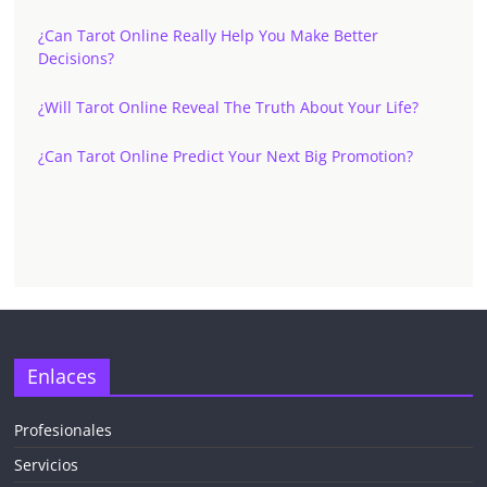
¿Can Tarot Online Really Help You Make Better
Decisions?
¿Will Tarot Online Reveal The Truth About Your Life?
¿Can Tarot Online Predict Your Next Big Promotion?
Enlaces
Profesionales
Servicios