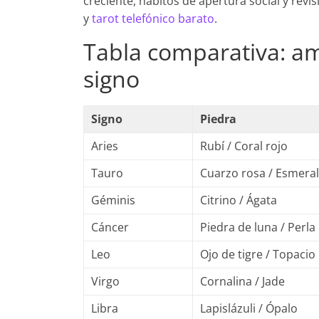
creciente, hábitos de apertura social y revi
y
tarot telefónico barato
.
Tabla comparativa: am
signo
Signo
Piedra
Aries
Rubí / Coral rojo
Tauro
Cuarzo rosa / Esmera
Géminis
Citrino / Ágata
Cáncer
Piedra de luna / Perla
Leo
Ojo de tigre / Topacio
Virgo
Cornalina / Jade
Libra
Lapislázuli / Ópalo