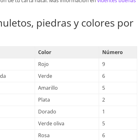
sión de tu carta natal. Más información en
videntes buenas
uletos, piedras y colores por
Color
Número
Rojo
9
lda
Verde
6
Amarillo
5
Plata
2
Dorado
1
Verde oliva
5
Rosa
6