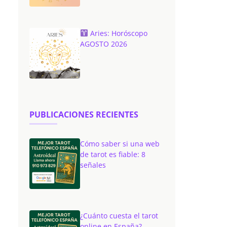
Aries: Horóscopo
AGOSTO 2026
PUBLICACIONES RECIENTES
Cómo saber si una web
de tarot es fiable: 8
señales
¿Cuánto cuesta el tarot
online en España?