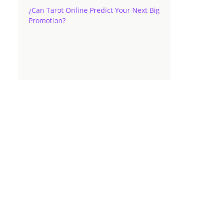
¿Can Tarot Online Predict Your Next Big
Promotion?