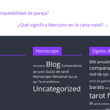
ompatibilidad de pareja?
¿Qué significa Mercurio en la carta natal?
→
Horoscopo
Signos d
Blog
806
amule
Comparativas
Amuletos
compara
Guías de tarot
de tarot
mal de ojo
Horoscopo Semanal
Mal de
tarot
sin gabine
ojo
Tarot telefónico
Uncategorized
barato
tar
tarot 
IA
tarot online
v