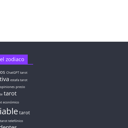
el zodiaco
tos
ChatGPT tarot
tiva
estafa tarot
opiniones
precio
tarot
te
ot económico
fiable
tarot
tarot telefónico
identes