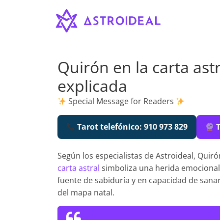
Astroideal
Saltar
al
contenido
Blog
Quirón en la carta ast
explicada
Special Message for Readers
Tarot telefónico: 910 973 829
T
Según los especialistas de Astroideal, Quir
carta astral
simboliza una herida emocional 
fuente de sabiduría y en capacidad de sana
del mapa natal.