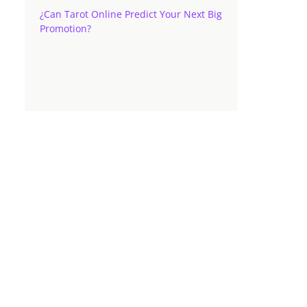
¿Can Tarot Online Predict Your Next Big
Promotion?