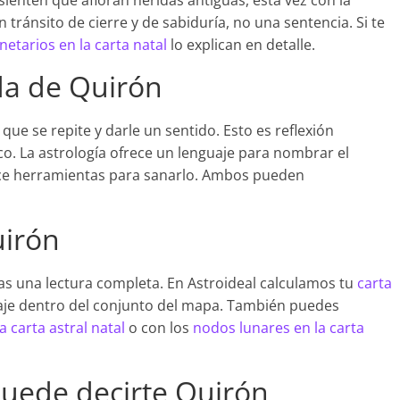
enten que afloran heridas antiguas, esta vez con la
n tránsito de cierre y de sabiduría, no una sentencia. Si te
netarios en la carta natal
lo explican en detalle.
da de Quirón
que se repite y darle un sentido. Esto es reflexión
co. La astrología ofrece un lenguaje para nombrar el
ece herramientas para sanarlo. Ambos pueden
uirón
as una lectura completa. En Astroideal calculamos tu
carta
aje dentro del conjunto del mapa. También puedes
 carta astral natal
o con los
nodos lunares en la carta
uede decirte Quirón