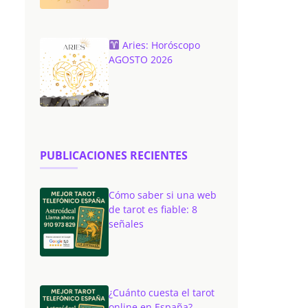
Aries: Horóscopo
AGOSTO 2026
PUBLICACIONES RECIENTES
Cómo saber si una web
de tarot es fiable: 8
señales
¿Cuánto cuesta el tarot
online en España?