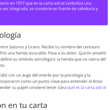
erto en 1977 que en la carta astral simboliza una
vez integrada, se convierte en fuente de sabiduría y
ología
entre Saturno y Urano. Recibe su nombre del centauro
frió una herida incurable. Pese a su dolor, Quirón enseñó
define su símbolo astrológico: la herida que no cierra del
to.
ió con un auge del interés por la psicología y la
ncorporaron como un punto clave para entender el dolor
ender su papel conviene tener clara
qué es la carta astral
n en tu carta