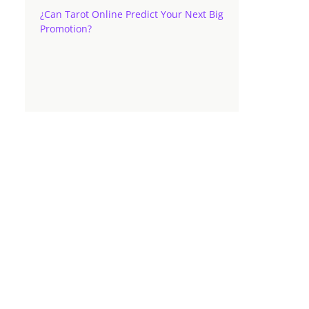
¿Can Tarot Online Predict Your Next Big
Promotion?