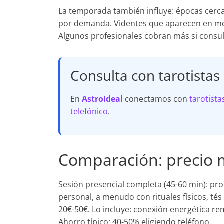
La temporada también influye: épocas cerc
por demanda. Videntes que aparecen en med
Algunos profesionales cobran más si consul
Consulta con tarotistas
En
AstroIdeal
conectamos con
tarotista
telefónico
.
Comparación: precio m
Sesión presencial completa (45-60 min): pro
personal, a menudo con rituales físicos, té
20€-50€. Lo incluye: conexión energética rem
Ahorro típico: 40-50% eligiendo teléfono.