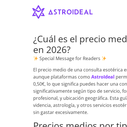
Astroideal
Saltar
al
contenido
Blog
¿Cuál es el precio med
en 2026?
Special Message for Readers
El precio medio de una consulta esotérica e
aunque plataformas como
AstroIdeal
permi
0,50€, lo que significa puedes hacer una con
significativamente según tipo de servicio, fo
profesional, y ubicación geográfica. Esta gu
videncia, astrología, y otros servicios esot
sin gastar excesivamente.
Precios medios por tip