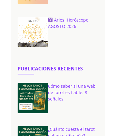
Aries: Horóscopo
AGOSTO 2026
PUBLICACIONES RECIENTES
Cómo saber si una web
de tarot es fiable: 8
señales
¿Cuánto cuesta el tarot
online en España?