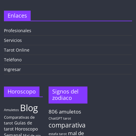
Enlaces
Profesionales
Servicios
Tarot Online
Teléfono
Ingresar
Horoscopo
Signos del
zodiaco
Blog
Amuletos
806
amuletos
Comparativas de
ChatGPT tarot
Guías de
tarot
comparativa
Horoscopo
tarot
mal de
Semanal
estafa tarot
Mal de ojo