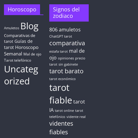
Horoscopo
Signos del
zodiaco
Blog
Amuletos
806
amuletos
Comparativas de
ChatGPT tarot
Guías de
tarot
comparativa
Horoscopo
tarot
mal de
estafa tarot
Semanal
Mal de ojo
ojo
opiniones
precio
Tarot telefónico
tarot
sin gabinete
Uncateg
tarot barato
orized
tarot económico
tarot
fiable
tarot
IA
tarot online
tarot
telefónico
vidente real
videntes
fiables