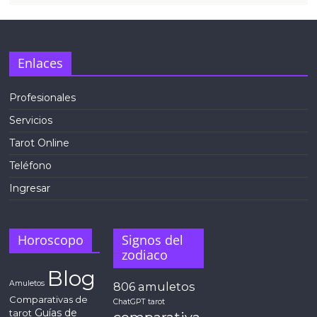
Enlaces
Profesionales
Servicios
Tarot Online
Teléfono
Ingresar
Horoscopo
Signos del
zodiaco
Blog
Amuletos
806
amuletos
Comparativas de
ChatGPT tarot
Guías de
tarot