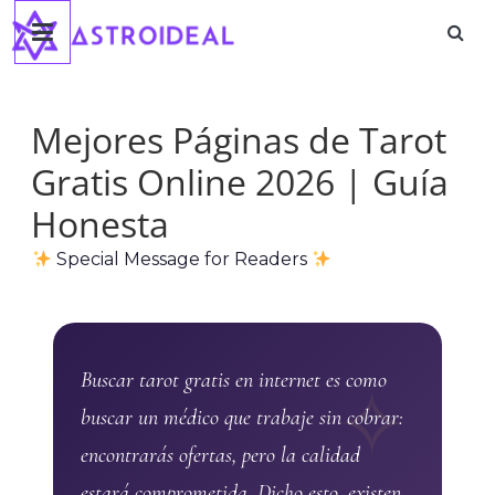
Astroideal
Saltar
al
Blog
contenido
Mejores Páginas de Tarot
Gratis Online 2026 | Guía
Honesta
Special Message for Readers
Buscar tarot gratis en internet es como
buscar un médico que trabaje sin cobrar:
encontrarás ofertas, pero la calidad
estará comprometida. Dicho esto, existen