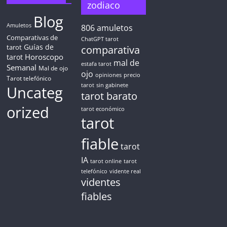
zodiaco
Blog
Amuletos
806
amuletos
Comparativas de
ChatGPT tarot
Guías de
tarot
comparativa
Horoscopo
tarot
mal de
estafa tarot
Semanal
Mal de ojo
ojo
opiniones
precio
Tarot telefónico
tarot
sin gabinete
Uncateg
tarot barato
orized
tarot económico
tarot
fiable
tarot
IA
tarot online
tarot
telefónico
vidente real
videntes
fiables