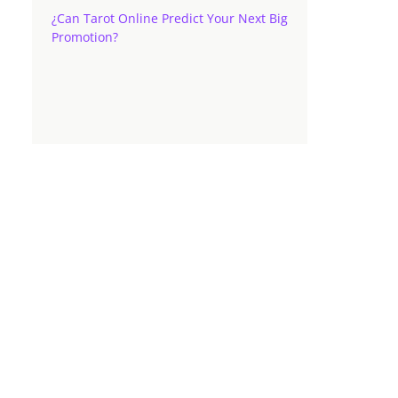
¿Can Tarot Online Predict Your Next Big
Promotion?