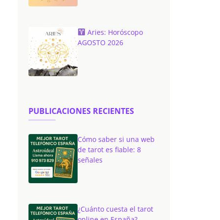
Aries: Horóscopo
AGOSTO 2026
PUBLICACIONES RECIENTES
Cómo saber si una web
de tarot es fiable: 8
señales
¿Cuánto cuesta el tarot
online en España?