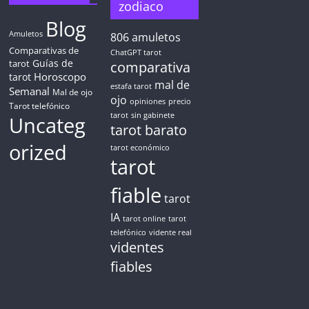
zodiaco
Blog
Amuletos
806
amuletos
Comparativas de
ChatGPT tarot
Guías de
tarot
comparativa
Horoscopo
tarot
mal de
estafa tarot
Semanal
Mal de ojo
ojo
opiniones
precio
Tarot telefónico
tarot
sin gabinete
Uncateg
tarot barato
orized
tarot económico
tarot
fiable
tarot
IA
tarot online
tarot
telefónico
vidente real
videntes
fiables