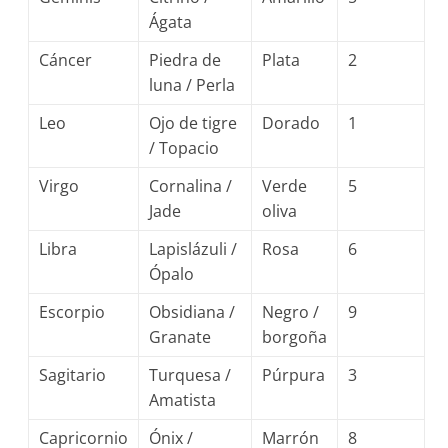
Ágata
Cáncer
Piedra de
Plata
2
luna / Perla
Leo
Ojo de tigre
Dorado
1
/ Topacio
Virgo
Cornalina /
Verde
5
Jade
oliva
Libra
Lapislázuli /
Rosa
6
Ópalo
Escorpio
Obsidiana /
Negro /
9
Granate
borgoña
Sagitario
Turquesa /
Púrpura
3
Amatista
Capricornio
Ónix /
Marrón
8