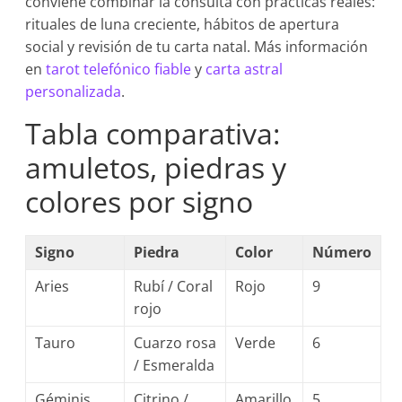
conviene combinar la consulta con prácticas reales:
rituales de luna creciente, hábitos de apertura
social y revisión de tu carta natal. Más información
en
tarot telefónico fiable
y
carta astral
personalizada
.
Tabla comparativa:
amuletos, piedras y
colores por signo
Signo
Piedra
Color
Número
Aries
Rubí / Coral
Rojo
9
rojo
Tauro
Cuarzo rosa
Verde
6
/ Esmeralda
Géminis
Citrino /
Amarillo
5