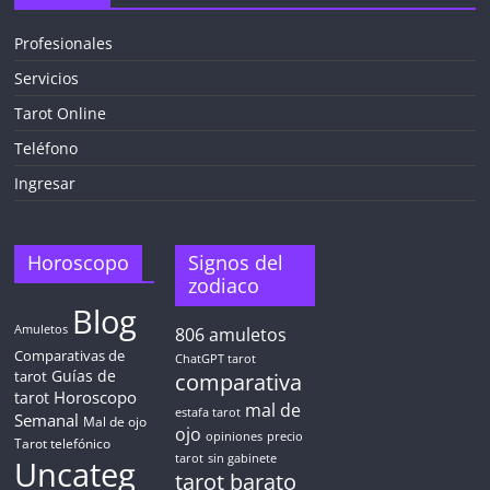
Profesionales
Servicios
Tarot Online
Teléfono
Ingresar
Horoscopo
Signos del
zodiaco
Blog
Amuletos
806
amuletos
Comparativas de
ChatGPT tarot
Guías de
tarot
comparativa
Horoscopo
tarot
mal de
estafa tarot
Semanal
Mal de ojo
ojo
opiniones
precio
Tarot telefónico
tarot
sin gabinete
Uncateg
tarot barato