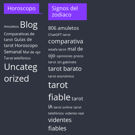
Horoscopo
Signos del
zodiaco
Blog
Amuletos
806
amuletos
Comparativas de
ChatGPT tarot
Guías de
tarot
comparativa
Horoscopo
tarot
mal de
estafa tarot
Semanal
Mal de ojo
ojo
opiniones
precio
Tarot telefónico
tarot
sin gabinete
Uncateg
tarot barato
orized
tarot económico
tarot
fiable
tarot
IA
tarot online
tarot
telefónico
vidente real
videntes
fiables