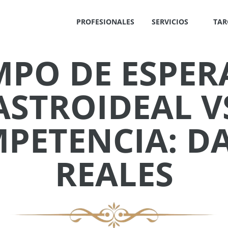
PROFESIONALES
SERVICIOS
TAR
MPO DE ESPER
✕
ASTROIDEAL V
PETENCIA: D
REALES
IS
!
OS