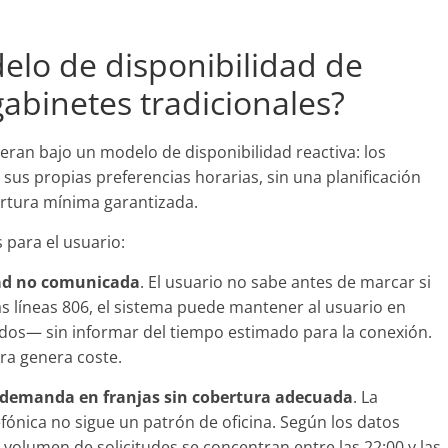
elo de disponibilidad de
gabinetes tradicionales?
peran bajo un modelo de disponibilidad reactiva: los
sus propias preferencias horarias, sin una planificación
ertura mínima garantizada.
para el usuario:
dad no comunicada
. El usuario no sabe antes de marcar si
as líneas 806, el sistema puede mantener al usuario en
os— sin informar del tiempo estimado para la conexión.
ra genera coste.
 demanda en franjas sin cobertura adecuada
. La
fónica no sigue un patrón de oficina. Según los datos
 volumen de solicitudes se concentran entre las 22:00 y las