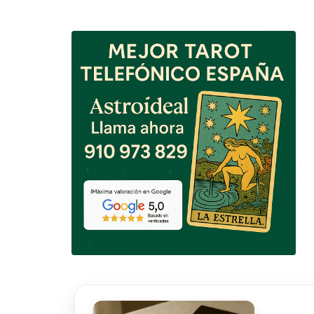
TAROT GRATI
CONSIGUE TUS 5 MINUTO
✓ Sin cargos automáticos. El chat se detiene al finaliz