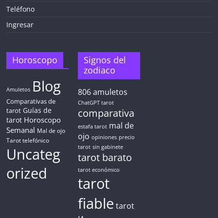
Teléfono
Ingresar
Horoscopo
Signos del
zodiaco
Blog
Amuletos
806
amuletos
Comparativas de
ChatGPT tarot
Guías de
tarot
comparativa
Horoscopo
tarot
mal de
estafa tarot
Semanal
Mal de ojo
ojo
opiniones
precio
Tarot telefónico
tarot
sin gabinete
Uncateg
tarot barato
orized
tarot económico
tarot
fiable
tarot