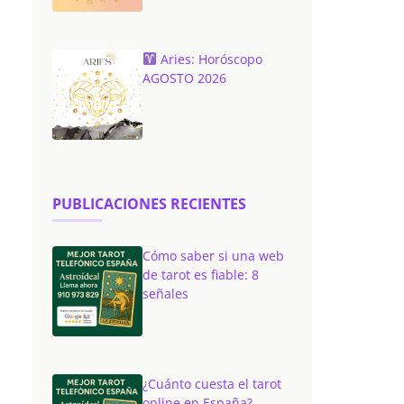
Aries: Horóscopo
AGOSTO 2026
PUBLICACIONES RECIENTES
Cómo saber si una web
de tarot es fiable: 8
señales
¿Cuánto cuesta el tarot
online en España?