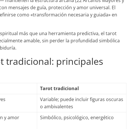
r— mantienen la estructura arcana (22 Arcanos Mayores y
con mensajes de guía, protección y amor universal. El
efinirse como «transformación necesaria y guiada» en
spiritual más que una herramienta predictiva, el tarot
pecialmente amable, sin perder la profundidad simbólica
biduría.
t tradicional: principales
Tarot tradicional
ves
Variable; puede incluir figuras oscuras
o ambivalentes
ón y amor
Simbólico, psicológico, energético