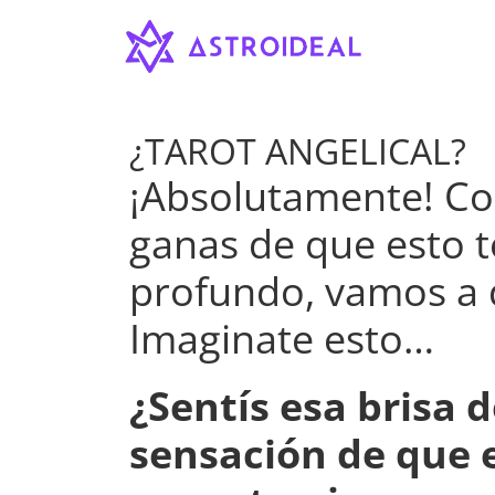
Astroideal
Saltar
al
contenido
Blog
¿TAROT ANGELICAL?
¡Absolutamente! Con
ganas de que esto 
profundo, vamos a 
Imaginate esto…
¿Sentís esa brisa 
sensación de que e