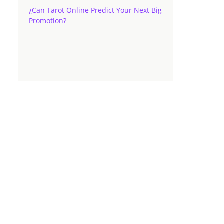
¿Can Tarot Online Predict Your Next Big
Promotion?