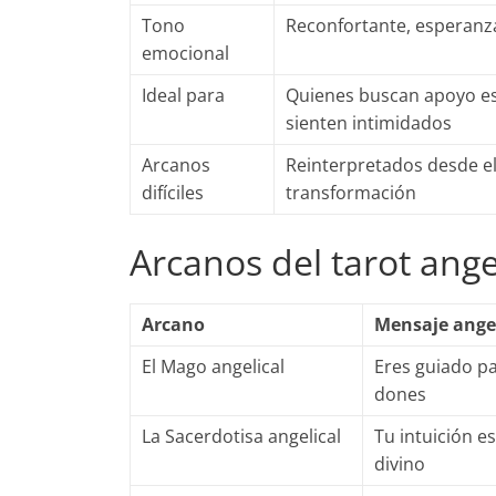
Tono
Reconfortante, esperanz
emocional
Ideal para
Quienes buscan apoyo esp
sienten intimidados
Arcanos
Reinterpretados desde el
difíciles
transformación
Arcanos del tarot ange
Arcano
Mensaje angel
El Mago angelical
Eres guiado pa
dones
La Sacerdotisa angelical
Tu intuición e
divino