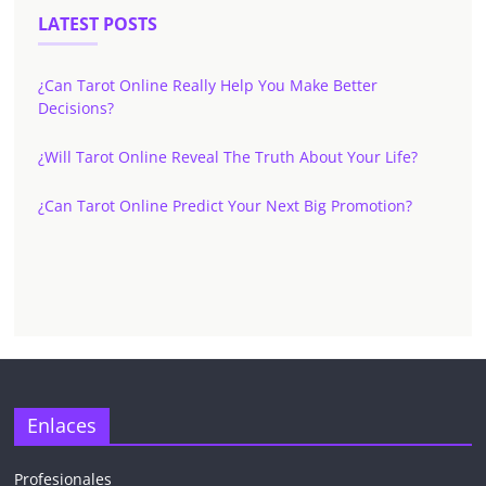
LATEST POSTS
¿Can Tarot Online Really Help You Make Better
Decisions?
¿Will Tarot Online Reveal The Truth About Your Life?
¿Can Tarot Online Predict Your Next Big Promotion?
✕
Enlaces
Profesionales