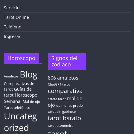
Servicios
¡CHATEA
GRATIS
Tarot Online
AHORA MISMO!
Teléfono
Ingresar
5 MINUTOS
Obtén
TAROT GRATIS
Horoscopo
Signos del
zodiaco
Blog
CONSIGUE TUS 5 MINUTOS
Amuletos
806
amuletos
Comparativas de
ChatGPT tarot
Guías de
✓ Sin cargos automáticos. El chat se detiene al finalizar el
tarot
comparativa
crédito
Horoscopo
tarot
mal de
estafa tarot
Semanal
Mal de ojo
ojo
opiniones
precio
Tarot telefónico
tarot
sin gabinete
Uncateg
tarot barato
orized
tarot económico