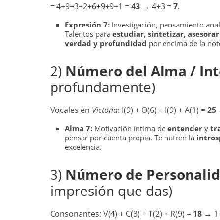
= 4+9+3+2+6+9+9+1 =
43
→ 4+3 =
7
.
Expresión 7:
Investigación, pensamiento analí
Talentos para
estudiar, sintetizar, asesorar
verdad y profundidad
por encima de la noto
2)
Número del Alma / In
profundamente)
Vocales en
Victoria
: I(9) + O(6) + I(9) + A(1) =
25
Alma 7:
Motivación íntima de
entender
y
tr
pensar por cuenta propia. Te nutren la
intros
excelencia.
3)
Número de Personalid
impresión que das)
Consonantes: V(4) + C(3) + T(2) + R(9) =
18
→ 1