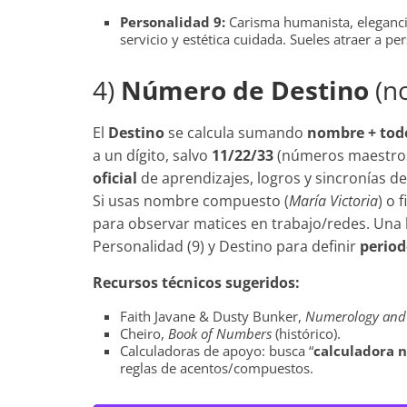
Personalidad 9:
Carisma humanista, eleganci
servicio y estética cuidada. Sueles atraer a 
4)
Número de Destino
(n
El
Destino
se calcula sumando
nombre + todo
a un dígito, salvo
11/22/33
(números maestro
oficial
de aprendizajes, logros y sincronías de 
Si usas nombre compuesto (
María Victoria
) o 
para observar matices en trabajo/redes. Una le
Personalidad (9) y Destino para definir
period
Recursos técnicos sugeridos:
Faith Javane & Dusty Bunker,
Numerology and t
Cheiro,
Book of Numbers
(histórico).
Calculadoras de apoyo: busca “
calculadora 
reglas de acentos/compuestos.