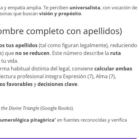
a y empatía amplia. Te perciben
universalista
, con vocación de
personas que buscan
visión y propósito
.
ombre completo con apellidos)
s tus apellidos
(tal como figuran legalmente), reduciendo
s) que
no se reducen
. Este número describe la
ruta
tu vida.
firma habitual distinta del legal, conviene
calcular ambas
ctura profesional integra Expresión (7), Alma (7),
os favorables
y
decisiones clave
.
he Divine Triangle
(Google Books).
numerológica pitagórica
” en fuentes reconocidas y verifica