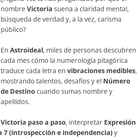
nombre
Victoria
suena a claridad mental,
S
búsqueda de verdad y, a la vez, carisma
público?
S
En
Astroideal
, miles de personas descubren
ar el crédito
cada mes cómo la numerología pitagórica
traduce cada letra en
vibraciones medibles
,
mostrando talentos, desafíos y el
Número
de Destino
cuando sumas nombre y
apellidos.
 Victoria paso a paso
, interpretar
Expresión
 7 (introspección e independencia)
y