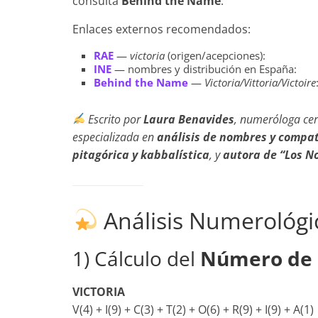
consulta
Behind the Name
.
Enlaces externos recomendados:
RAE
—
victoria
(origen/acepciones):
INE
— nombres y distribución en España:
Behind the Name
—
Victoria/Vittoria/Victoire
Escrito por
Laura Benavides
, numeróloga cer
especializada en
análisis de nombres y compat
pitagórica y kabbalística
, y
autora de “Los N
Análisis Numerológi
1) Cálculo del
Número de 
VICTORIA
V(4) + I(9) + C(3) + T(2) + O(6) + R(9) + I(9) + A(1)