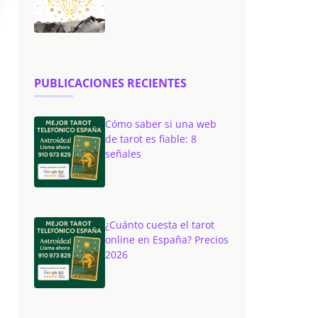
PUBLICACIONES RECIENTES
Cómo saber si una web
de tarot es fiable: 8
señales
¿Cuánto cuesta el tarot
online en España? Precios
2026