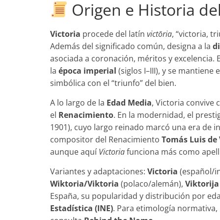
Origen e Historia de
Victoria
procede del latín
victōria
, “victoria, 
Además del significado común, designa a la
d
asociada a coronación, méritos y excelencia. 
la
época imperial
(siglos I–III), y se mantien
simbólica con el “triunfo” del bien.
A lo largo de la
Edad Media
, Victoria convive
el
Renacimiento
. En la modernidad, el prest
1901), cuyo largo reinado marcó una era de in
compositor del Renacimiento
Tomás Luis de 
aunque aquí
Victoria
funciona más como apell
Variantes y adaptaciones:
Victoria
(español/in
Wiktoria/Viktoria
(polaco/alemán),
Viktorija
España, su popularidad y distribución por ed
Estadística (INE)
. Para etimología normativa,