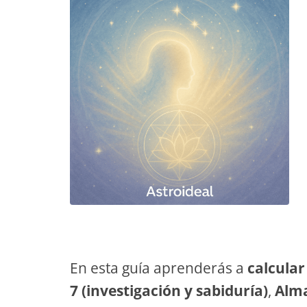
TAROT GRATI
CONSIGUE TUS 5 MINUTO
✓ Sin cargos automáticos. El chat se detiene al finaliz
En esta guía aprenderás a
calcular
7 (investigación y sabiduría)
,
Alma