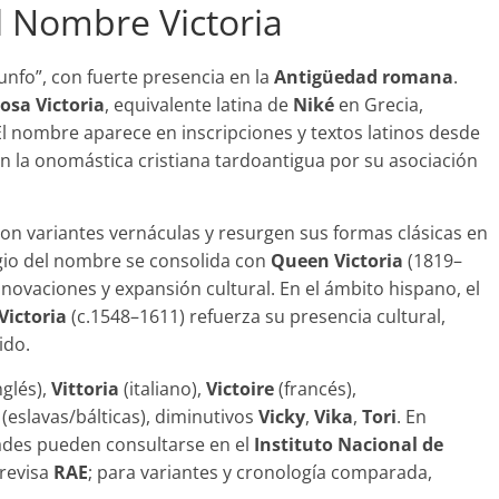
l Nombre Victoria
triunfo”, con fuerte presencia en la
Antigüedad romana
.
iosa Victoria
, equivalente latina de
Niké
en Grecia,
El nombre aparece en inscripciones y textos latinos desde
e en la onomástica cristiana tardoantigua por su asociación
 con variantes vernáculas y resurgen sus formas clásicas en
igio del nombre se consolida con
Queen Victoria
(1819–
novaciones y expansión cultural. En el ámbito hispano, el
Victoria
(c.1548–1611) refuerza su presencia cultural,
ido.
glés),
Vittoria
(italiano),
Victoire
(francés),
(eslavas/bálticas), diminutivos
Vicky
,
Vika
,
Tori
. En
ades pueden consultarse en el
Instituto Nacional de
 revisa
RAE
; para variantes y cronología comparada,