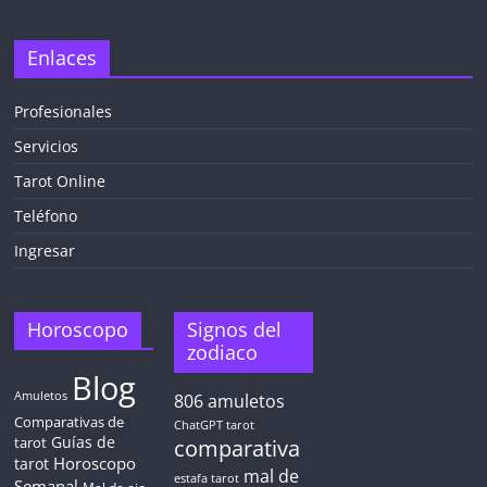
✕
Enlaces
Profesionales
Servicios
¡CHATEA
GRATIS
Tarot Online
AHORA MISMO!
Teléfono
Ingresar
5 MINUTOS
Obtén
TAROT GRATIS
Horoscopo
Signos del
zodiaco
Blog
CONSIGUE TUS 5 MINUTOS
Amuletos
806
amuletos
Comparativas de
ChatGPT tarot
Guías de
✓ Sin cargos automáticos. El chat se detiene al finalizar el
tarot
comparativa
crédito
Horoscopo
tarot
mal de
estafa tarot
Semanal