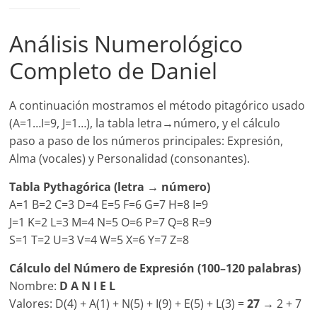
Análisis Numerológico
Completo de Daniel
A continuación mostramos el método pitagórico usado
(A=1…I=9, J=1…), la tabla letra→número, y el cálculo
paso a paso de los números principales: Expresión,
Alma (vocales) y Personalidad (consonantes).
Tabla Pythagórica (letra → número)
A=1 B=2 C=3 D=4 E=5 F=6 G=7 H=8 I=9
J=1 K=2 L=3 M=4 N=5 O=6 P=7 Q=8 R=9
S=1 T=2 U=3 V=4 W=5 X=6 Y=7 Z=8
Cálculo del Número de Expresión (100–120 palabras)
Nombre:
D A N I E L
Valores: D(4) + A(1) + N(5) + I(9) + E(5) + L(3) =
27
→ 2 + 7