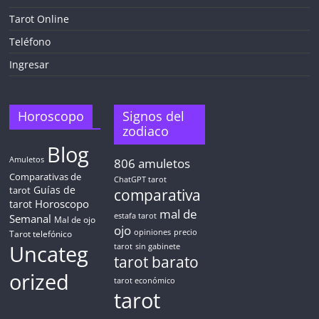
¡CHATEA
GRATIS
Tarot Online
AHORA MISMO!
Teléfono
Ingresar
5 MINUTOS
Obtén
TAROT GRATIS
Horoscopo
Signos del
zodiaco
Blog
CONSIGUE TUS 5 MINUTOS
Amuletos
806
amuletos
Comparativas de
ChatGPT tarot
Guías de
✓ Sin cargos automáticos. El chat se detiene al finalizar el
tarot
comparativa
crédito
Horoscopo
tarot
mal de
Semanal
estafa tarot
Mal de ojo
ojo
opiniones
precio
Tarot telefónico
Uncateg
tarot
sin gabinete
tarot barato
orized
tarot económico
tarot